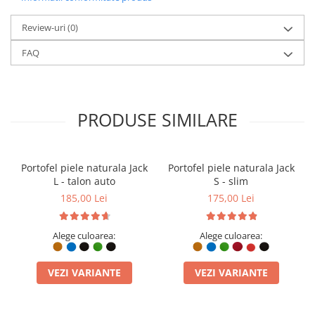
Review-uri
(0)
FAQ
PRODUSE SIMILARE
Creată manual în atelierul nostru din Ploiești, geanta Mony
reprezintă esența minimalismului funcțional. Este realizată din
Portofel piele naturala Jack
Portofel piele naturala Jack
piele naturală selectată din Italia, recunoscută pentru textura sa
L - talon auto
S - slim
fină și rezistența în timp. Interiorul este căptușit integral cu piele
întoarsă, oferind o experiență tactilă de lux la fiecare utilizare. Cu
185,00 Lei
175,00 Lei
dimensiuni optimizate de 20x16 cm, este spațiul perfect pentru
esențialele tale, fără a deveni voluminoasă.
Alege culoarea:
Alege culoarea:
VEZI VARIANTE
VEZI VARIANTE