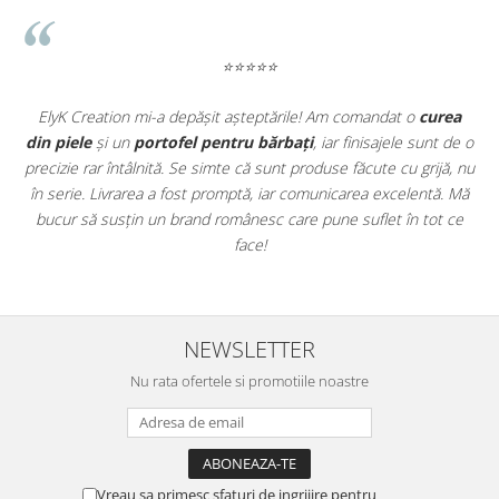
⭐⭐⭐⭐⭐
t
ElyK Creation mi-a depășit așteptările! Am comandat o
curea
ie
din piele
și un
portofel pentru bărbați
, iar finisajele sunt de o
PIELE NATURALĂ ITALIANĂ:
Fabricată din piele de înaltă
.
precizie rar întâlnită. Se simte că sunt produse făcute cu grijă, nu
calitate tăbăcită în Italia, asigurând o durabilitate superioară și
u
în serie. Livrarea a fost promptă, iar comunicarea excelentă. Mă
un aspect premium constant.
u
bucur să susțin un brand românesc care pune suflet în tot ce
LUCRATĂ MANUAL ÎN ROMÂNIA:
Fiecare geantă Mony este
realizată cu mândrie în atelierul nostru din Ploiești,
face!
respectând tradiția meșteșugului în piele.
INTERIOR DIN PIELE ÎNTOARSĂ:
Căptușeala integrală din
piele întoarsă protejează obiectele personale și oferă o
senzație de lux la interior.
NEWSLETTER
DETALII FINISATE MANUAL:
Marginile sunt vopsite cu grijă
prin tehnici manuale, garantând un finisaj impecabil și o
Nu rata ofertele si promotiile noastre
rezistență sporită la uzură.
DESIGN MINIMALIST ELEGANT:
Liniile curate și structura
simplă fac din această geantă accesoriul perfect pentru orice
context, de la evenimente formale la ieșiri casual.
DIMENSIUNI OPTIME:
Cu o mărime de 20 x 16 x 4 cm, geanta
Vreau sa primesc sfaturi de ingrijire pentru
găzduiește cu ușurință telefonul, portofelul și produsele