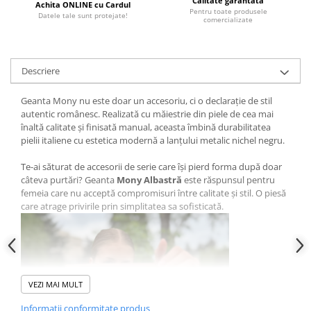
Calitate garantată
Achita ONLINE cu Cardul
Pentru toate produsele
Datele tale sunt protejate!
comercializate
Descriere
Geanta Mony nu este doar un accesoriu, ci o declarație de stil
autentic românesc. Realizată cu măiestrie din piele de cea mai
înaltă calitate și finisată manual, aceasta îmbină durabilitatea
pielii italiene cu estetica modernă a lanțului metalic nichel negru.
Te-ai săturat de accesorii de serie care își pierd forma după doar
câteva purtări? Geanta
Mony Albastră
este răspunsul pentru
femeia care nu acceptă compromisuri între calitate și stil. O piesă
care atrage privirile prin simplitatea sa sofisticată.
VEZI MAI MULT
Informatii conformitate produs