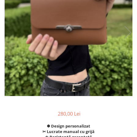
280,00 Lei
✽ Design personalizat
✂︎ Lucrate manual cu grijă
★ Rezistență garantată