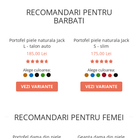
RECOMANDARI PENTRU
BARBATI
Portofel piele naturala Jack
Portofel piele naturala Jack
L - talon auto
S - slim
185,00 Lei
175,00 Lei
Imaginați-vă o geantă ale cărei margini sunt vopsite manual,
demonstrând o atenție la detaliu pe care producția industrială nu
Alege culoarea:
Alege culoarea:
o poate egala. Lanțul metalic de 120 cm în nuanța nichel negru
oferă un contrast modern cu albastrul vibrant (turcoaz),
permițându-ți să o porți pe umăr sau crossbody. Spre deosebire
VEZI VARIANTE
VEZI VARIANTE
de alternativele sintetice, pielea naturală a genții Mony capătă
caracter în timp, devenind o investiție pe termen lung în
garderoba ta.
RECOMANDARI PENTRU FEMEI
Portofel dama din piele
Geanta dama din piele