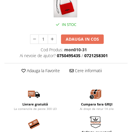
IN STOC
ADAUGA IN COS
Cod Produs:
mon010-31
Ai nevoie de ajutor?
0750495435
/
0721258301
Adauga la Favorite
Cere informatii
Livrare gratuită
Cumpara fara GRIJI
La comenzile de peste 300 LEI
Ai drept de retur 14 zile