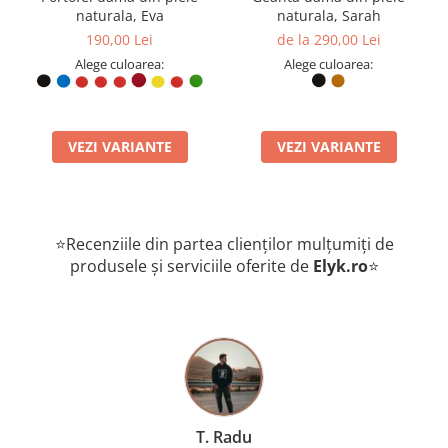
naturala, Eva
naturala, Sarah
190,00 Lei
de la 290,00 Lei
Alege culoarea:
Alege culoarea:
VEZI VARIANTE
VEZI VARIANTE
Transformă-ți stilul astăzi. Adaugă în coș geanta Mony albastră și
bucură-te de un produs autentic românesc, livrat rapid direct la
⭐Recenziile din partea clienților mulțumiți de
ușa ta. Calitatea se simte la fiecare atingere!
produsele și serviciile oferite de
Elyk.ro
⭐
T. Radu