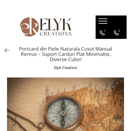
Pentru BARBATI
Pentru FEMEI
1
2
Portofele barbati
Genti femei
Bratari Piele
Portofele femei
Portcard din Piele Naturala Cusut Manual
Rucsacuri femei
Remus – Suport Carduri Plat Minimalist,
Diverse Culori
ElyK Creation