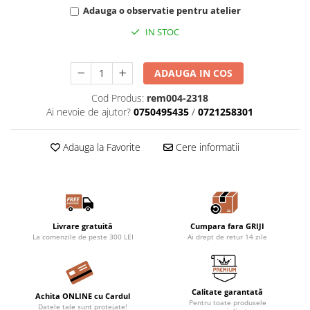
gri + 10,00 Lei
Adauga o observatie pentru atelier
alba + 10,00 Lei
bleumarin + 10,00 Lei
IN STOC
neagra + 10,00 Lei
roz + 10,00 Lei
mov + 10,00 Lei
ADAUGA IN COS
Cod Produs:
rem004-2318
Ai nevoie de ajutor?
0750495435
/
0721258301
Adauga la Favorite
Cere informatii
Livrare gratuită
Cumpara fara GRIJI
La comenzile de peste 300 LEI
Ai drept de retur 14 zile
Calitate garantată
Achita ONLINE cu Cardul
Pentru toate produsele
Datele tale sunt protejate!