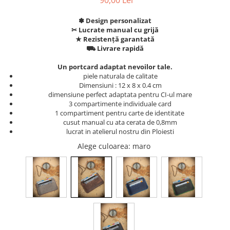
90,00 Lei
✽ Design personalizat
✂︎ Lucrate manual cu grijă
★ Rezistență garantată
⛟ Livrare rapidă
Un portcard adaptat nevoilor tale.
piele naturala de calitate
Dimensiuni : 12 x 8 x 0.4 cm
dimensiune perfect adaptata pentru CI-ul mare
3 compartimente individuale card
1 compartiment pentru carte de identitate
cusut manual cu ata cerata de 0,8mm
lucrat in atelierul nostru din Ploiesti
Alege culoarea
: maro