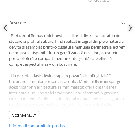
comercializate
Descriere
Portcardul Remus redefineste echilibrul dintre capacitatea de
stocare și profilul subțire, fiind realizat integral din piele naturală
de vită și asamblat printr-o cusătură manuală perimetrală extrem
de robustă. Disponibil într-o gamă variată de culori, acest mini-
portofel oferă o compartimentare inteligentă care elimină
complet aspectul masiv din buzunare.
Un portofel clasic devine rapid o povară vizuală și fizică în
buzunarul pantalonilor sau al sacoului. Modelul
Remus
sparge
acest tipar prin arhitectura sa minimalistă: oferă organizarea
interioară a unui portofel tradițional, dar păstrează o grosime
extrem de redusă, fiind cusut integral manual pentru a asigura o
rezistență care depășește cu mult standardele industriale.
VEZI MAI MULT
Informatii conformitate produs