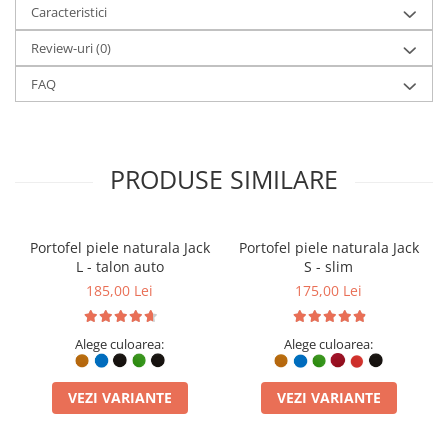
Caracteristici
Review-uri
(0)
FAQ
PRODUSE SIMILARE
Portcardul Remus este un accesoriu plat de tip monobloc, creat
de la zero în atelierul nostru din piele de vită selecționată. Este
Portofel piele naturala Jack
Portofel piele naturala Jack
conceput ca un suport simplu și direct, cu sloturi dedicate ce
L - talon auto
S - slim
permit organizarea cardurilor bancare, a actelor în format ID sau
185,00 Lei
175,00 Lei
a bancnotelor pliate. Disponibilitatea sa în multiple opțiuni
cromatice îți oferă posibilitatea de a selecta nuanța ideală pentru
stilul tău, beneficiind de un design curat, fără capse, magneți sau
Alege culoarea:
Alege culoarea:
ferestre din plastic predispuse la degradare.
VEZI VARIANTE
VEZI VARIANTE