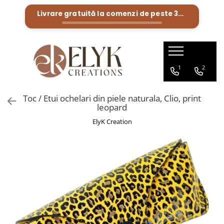
Livrare gratuită la comenzi de peste
300 Lei
Pentru BARBATI
Pentru FEMEI
Portofele barbati
Genti femei
1
2
Bratari Piele
Portofele femei
Rucsacuri femei
Toc / Etui ochelari din piele naturala, Clio, print
leopard
ElyK Creation