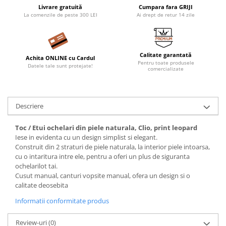
Livrare gratuită
Cumpara fara GRIJI
La comenzile de peste 300 LEI
Ai drept de retur 14 zile
Calitate garantată
Achita ONLINE cu Cardul
Pentru toate produsele
Datele tale sunt protejate!
comercializate
Descriere
Toc / Etui ochelari din piele naturala, Clio, print leopard
Iese in evidenta cu un design simplist si elegant.
Construit din 2 straturi de piele naturala, la interior piele intoarsa,
cu o intaritura intre ele, pentru a oferi un plus de siguranta
ochelarilot tai.
Cusut manual, canturi vopsite manual, ofera un design si o
calitate deosebita
Informatii conformitate produs
Review-uri
(0)