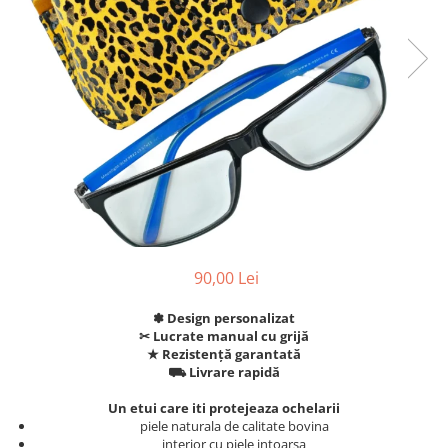
90,00 Lei
✽ Design personalizat
✂︎ Lucrate manual cu grijă
★ Rezistență garantată
⛟ Livrare rapidă
Un etui care iti protejeaza ochelarii
piele naturala de calitate bovina
interior cu piele intoarsa