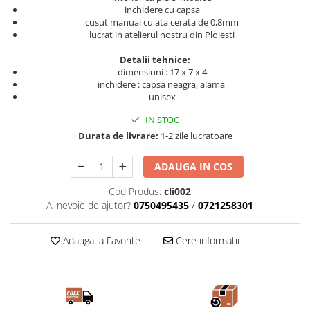
inchidere cu capsa
cusut manual cu ata cerata de 0,8mm
lucrat in atelierul nostru din Ploiesti
Detalii tehnice:
dimensiuni : 17 x 7 x 4
inchidere : capsa neagra, alama
unisex
IN STOC
Durata de livrare:
1-2 zile lucratoare
ADAUGA IN COS
Cod Produs:
cli002
Ai nevoie de ajutor?
0750495435
/
0721258301
Adauga la Favorite
Cere informatii