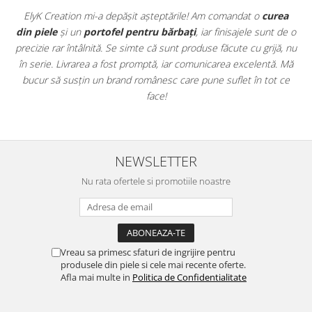
t
ElyK Creation mi-a depășit așteptările! Am comandat o
curea
ie
din piele
și un
portofel pentru bărbați
, iar finisajele sunt de o
.
precizie rar întâlnită. Se simte că sunt produse făcute cu grijă, nu
u
în serie. Livrarea a fost promptă, iar comunicarea excelentă. Mă
u
bucur să susțin un brand românesc care pune suflet în tot ce
face!
NEWSLETTER
Nu rata ofertele si promotiile noastre
Vreau sa primesc sfaturi de ingrijire pentru
produsele din piele si cele mai recente oferte.
Afla mai multe in
Politica de Confidentialitate