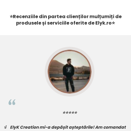
⭐Recenziile din partea clienților mulțumiți de
produsele și serviciile oferite de
Elyk.ro
⭐
⭐⭐⭐⭐⭐
i
ElyK Creation mi-a depășit așteptările! Am comandat o
A