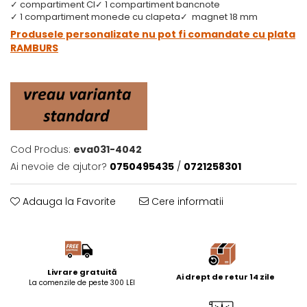
✓ compartiment CI
✓ 1 compartiment bancnote
✓ 1 compartiment monede cu clapeta
✓ magnet 18 mm
Produsele personalizate nu pot fi comandate cu plata
RAMBURS
Cod Produs:
eva031-4042
Ai nevoie de ajutor?
0750495435
/
0721258301
Adauga la Favorite
Cere informatii
Livrare gratuită
Ai drept de retur 14 zile
La comenzile de peste 300 LEI