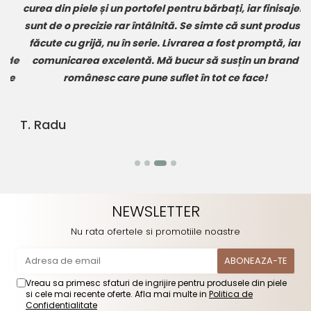
curea din piele
și un
portofel pentru bărbați
, iar finisajele
sunt de o precizie rar întâlnită. Se simte că sunt produse
re
făcute cu grijă, nu în serie. Livrarea a fost promptă, iar
de
comunicarea excelentă. Mă bucur să susțin un brand
te
românesc care pune suflet în tot ce face!
T. Radu
D
NEWSLETTER
Nu rata ofertele si promotiile noastre
Vreau sa primesc sfaturi de ingrijire pentru produsele din piele
si cele mai recente oferte. Afla mai multe in
Politica de
Confidentialitate