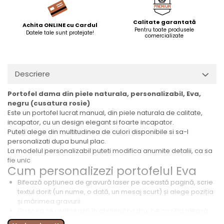
Calitate garantată
Achita ONLINE cu Cardul
Pentru toate produsele
Datele tale sunt protejate!
comercializate
Descriere
Portofel dama din piele naturala, personalizabil, Eva,
negru (cusatura rosie)
Este un portofel lucrat manual, din piele naturala de calitate,
incapator, cu un design elegant si foarte incapator.
Puteti alege din multitudinea de culori disponibile si sa-l
personalizati dupa bunul plac.
La modelul personalizabil puteti modifica anumite detalii, ca sa
fie unic
Cum personalizezi portofelul Eva
Bifează opțiunea de gravură laser pe această pagină, scrie
textul dorit (un nume, o dată, un mesaj scurt) și alege poziția
și mărimea gravurii.
Gravura se realizează în atelierul nostru, pe poziția aleasă:
coperta față, coperta spate sau interior.