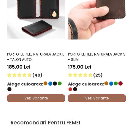
PORTOFEL PIELE NATURALA JACK L
PORTOFEL PIELE NATURALA JACK S
PO
- TALON AUTO
- SLIM
M 
185,00 Lei
175,00 Lei
1
(40)
(25)
Alege culoarea:
Alege culoarea:
A
Vezi Variante
Vezi Variante
Recomandari Pentru FEMEI