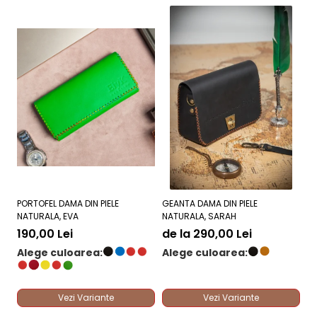
PORTOFEL DAMA DIN PIELE
GEANTA DAMA DIN PIELE
GE
NATURALA, EVA
NATURALA, SARAH
NA
DE
190,00 Lei
de la 290,00 Lei
2
Alege culoarea:
Alege culoarea:
A
Vezi Variante
Vezi Variante