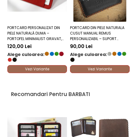
PORTCARD PERSONALIZAT DIN
PORTCARD DIN PIELE NATURALA
BR
PIELE NATURALĂ DUMA –
CUSUT MANUAL REMUS
PI
PORTOFEL MINIMALIST GRAVAT,
PERSONALIZABIL – SUPORT
C
DIVERSE CULORI
CARDURI PLAT, DIVERSE CULORI
120,00 Lei
90,00 Lei
7
Alege culoarea:
Alege culoarea:
A
Vezi Variante
Vezi Variante
Recomandari Pentru BARBATI