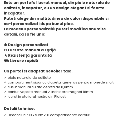
Este un portofel lucrat manual, din piele naturala de
calitate, incapator, cu un design elegant si foarte
incapator.
Puteti alege din multitudinea de culori disponibile si
sa-l personalizati dupa bunul plac.
La modelul personalizabil puteti modifica anumite
detalii, ca sa fie unic
✽ Design personalizat
✂︎ Lucrate manual cu grijă
★ Rezistență garantată
⛟ Livrare rapidă
Un portofel adaptat nevoilor tale.
✓ piele naturala de calitate
✓ compartiment sigur cu clapeta, generos pentru monede si alte l
✓ cusut manual cu ata cerata de 0,8mm
✓ canturi vopsite manual
✓ inchidere magnet 18mm
✓ lucrat in atelierul nostru din Ploiesti
Detalii tehnice:
✓ Dimensiuni : 19 x 9 cm
✓ 8 compartimente carduri